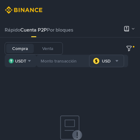
Rápido
Cuenta P2P
Por bloques
Compra
Venta
USDT
USD