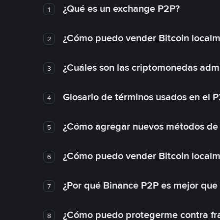
¿Qué es un exchange P2P?
1
¿Cómo puedo vender Bitcoin local
2
¿Cuáles son las criptomonedas admi
3
Glosario de términos usados en el 
4
¿Cómo agregar nuevos métodos de
5
¿Cómo puedo vender Bitcoin local
6
¿Por qué Binance P2P es mejor que
7
¿Cómo puedo protegerme contra frau
8