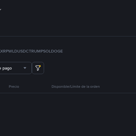
A
XRP
WLD
USDC
TRUMP
SOL
DOGE
e pago
Precio
Disponible/Límite de la orden