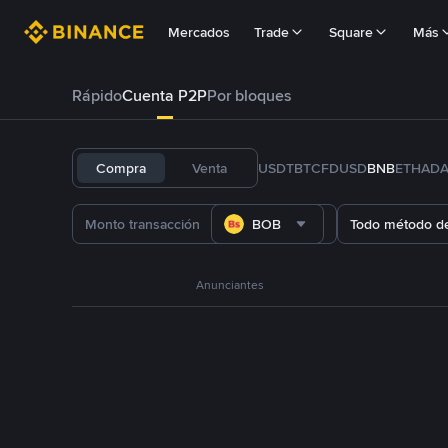
Mercados
Trade
Square
Más
Rápido
Cuenta P2P
Por bloques
Compra
Venta
USDT
BTC
FDUSD
BNB
ETH
AD
BOB
Todo método d
Anunciantes