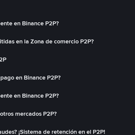
mente en Binance P2P?
tidas en la Zona de comercio P2P?
P2P
 pago en Binance P2P?
mente en Binance P2P?
 otros mercados P2P?
des? ¡Sistema de retención en el P2P!