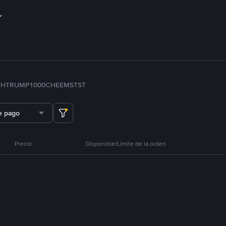
TH
TRUMP
1000CHEEMS
TST
e pago
Precio
Disponible/Límite de la orden