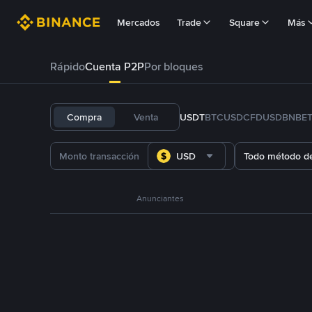
Mercados
Trade
Square
Más
Rápido
Cuenta P2P
Por bloques
Compra
Venta
USDT
BTC
USDC
FDUSD
BNB
E
USD
Todo método d
Anunciantes