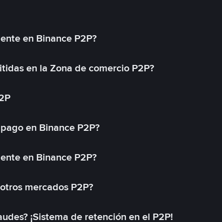
mente en Binance P2P?
tidas en la Zona de comercio P2P?
P2P
 pago en Binance P2P?
mente en Binance P2P?
 otros mercados P2P?
des? ¡Sistema de retención en el P2P!