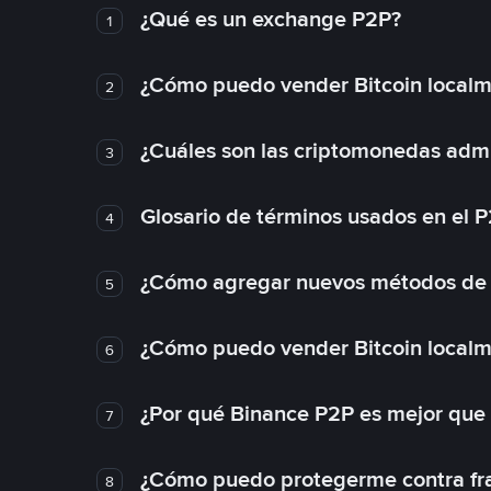
¿Qué es un exchange P2P?
1
¿Cómo puedo vender Bitcoin local
2
¿Cuáles son las criptomonedas admi
3
Glosario de términos usados en el 
4
¿Cómo agregar nuevos métodos de
5
¿Cómo puedo vender Bitcoin local
6
¿Por qué Binance P2P es mejor que
7
¿Cómo puedo protegerme contra frau
8