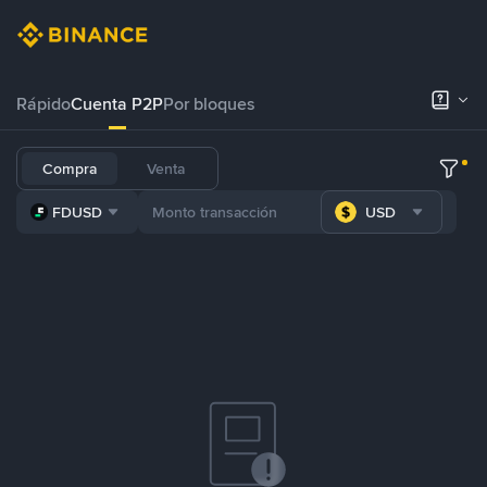
Rápido
Cuenta P2P
Por bloques
Compra
Venta
FDUSD
USD