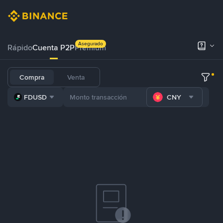
Asegurado
Rápido
Cuenta P2P
Prémium
Compra
Venta
FDUSD
CNY