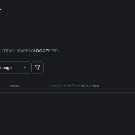
TH
TRX
SHIB
XRP
SOL
DOGE
PEPE
U
e pago
Precio
Disponible/Límite de la orden