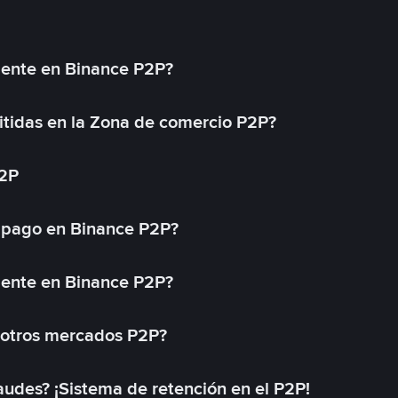
mente en Binance P2P?
tidas en la Zona de comercio P2P?
P2P
 pago en Binance P2P?
mente en Binance P2P?
 otros mercados P2P?
des? ¡Sistema de retención en el P2P!