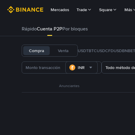
Mercados
Trade
Square
Más
Rápido
Cuenta P2P
Por bloques
Compra
Venta
USDT
BTC
USDC
FDUSD
BNB
E
INR
Todo método d
Anunciantes