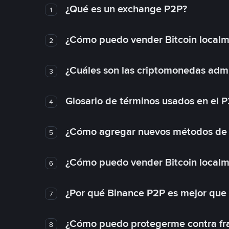
¿Qué es un exchange P2P?
1
¿Cómo puedo vender Bitcoin local
2
¿Cuáles son las criptomonedas admi
3
Glosario de términos usados en el 
4
¿Cómo agregar nuevos métodos de
5
¿Cómo puedo vender Bitcoin local
6
¿Por qué Binance P2P es mejor que
7
¿Cómo puedo protegerme contra frau
8