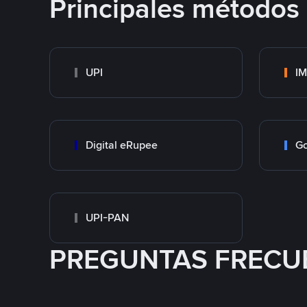
Principales métodos
UPI
I
Digital eRupee
Go
UPI-PAN
PREGUNTAS FRECU