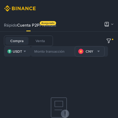
Asegurado
Rápido
Cuenta P2P
Prémium
Compra
Venta
USDT
CNY