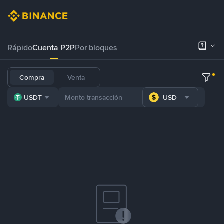
Rápido
Cuenta P2P
Por bloques
Compra
Venta
USDT
USD