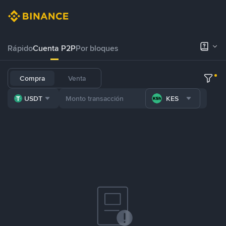
Rápido
Cuenta P2P
Por bloques
Compra
Venta
USDT
KES