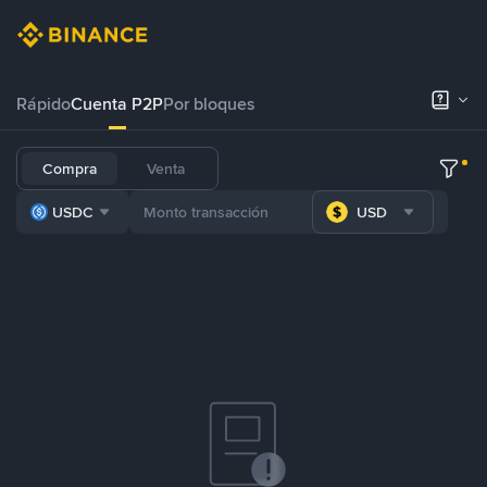
Rápido
Cuenta P2P
Por bloques
Compra
Venta
USDC
USD