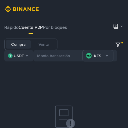
Rápido
Cuenta P2P
Por bloques
Compra
Venta
USDT
KES