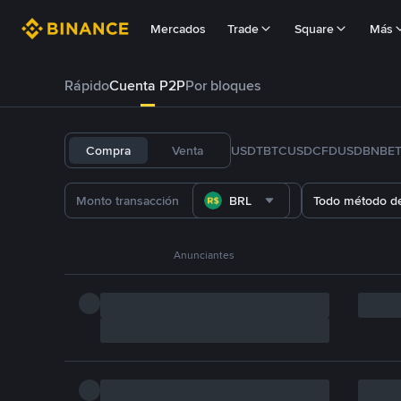
Mercados
Trade
Square
Más
Rápido
Cuenta P2P
Por bloques
Compra
Venta
USDT
BTC
USDC
FDUSD
BNB
E
BRL
Todo método d
Anunciantes