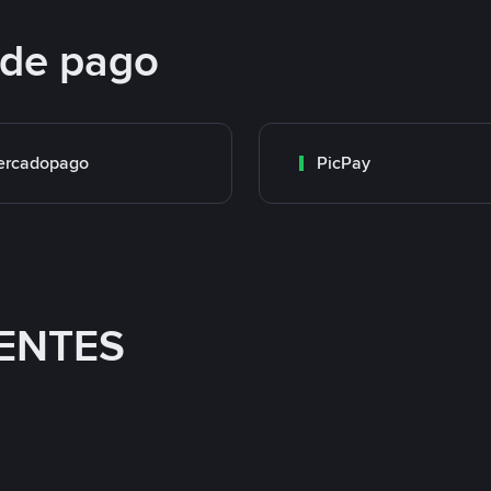
 de pago
ercadopago
PicPay
ENTES