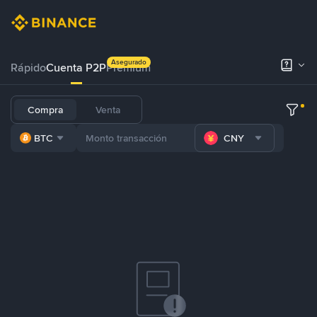
Asegurado
Rápido
Cuenta P2P
Prémium
Compra
Venta
BTC
CNY