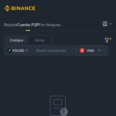
Rápido
Cuenta P2P
Por bloques
Compra
Venta
FDUSD
VND