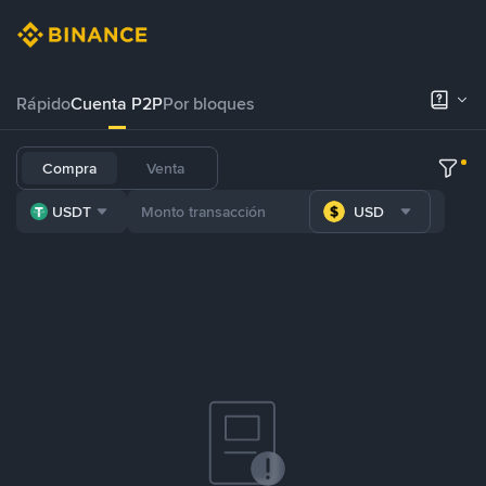
Rápido
Cuenta P2P
Por bloques
Compra
Venta
USDT
USD