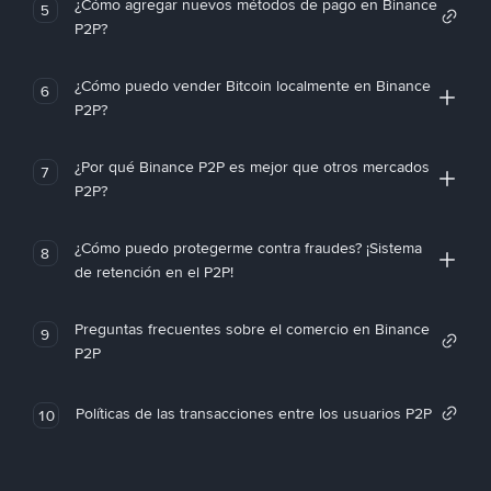
¿Cómo agregar nuevos métodos de pago en Binance
5
P2P?
¿Cómo puedo vender Bitcoin localmente en Binance
6
P2P?
¿Por qué Binance P2P es mejor que otros mercados
7
P2P?
¿Cómo puedo protegerme contra fraudes? ¡Sistema
8
de retención en el P2P!
Preguntas frecuentes sobre el comercio en Binance
9
P2P
Políticas de las transacciones entre los usuarios P2P
10