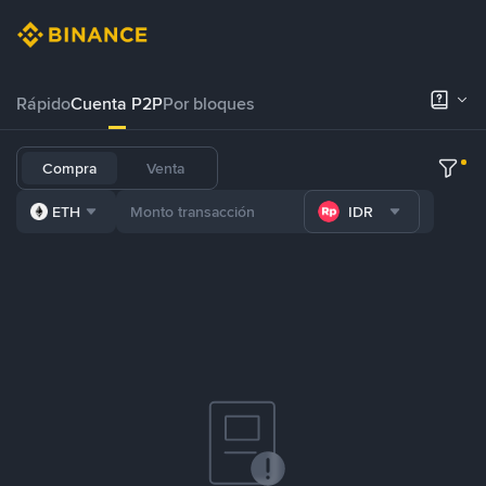
Rápido
Cuenta P2P
Por bloques
Compra
Venta
ETH
IDR