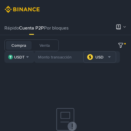
Rápido
Cuenta P2P
Por bloques
Compra
Venta
USDT
USD