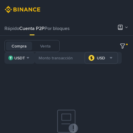
Rápido
Cuenta P2P
Por bloques
Compra
Venta
USDT
USD