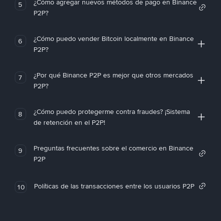
¿Cómo agregar nuevos métodos de pago en Binance
5
P2P?
¿Cómo puedo vender Bitcoin localmente en Binance
6
P2P?
¿Por qué Binance P2P es mejor que otros mercados
7
P2P?
¿Cómo puedo protegerme contra fraudes? ¡Sistema
8
de retención en el P2P!
Preguntas frecuentes sobre el comercio en Binance
9
P2P
Políticas de las transacciones entre los usuarios P2P
10