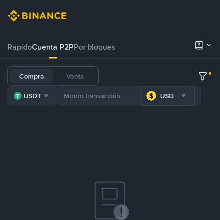
Rápido
Cuenta P2P
Por bloques
Compra
Venta
USDT
USD