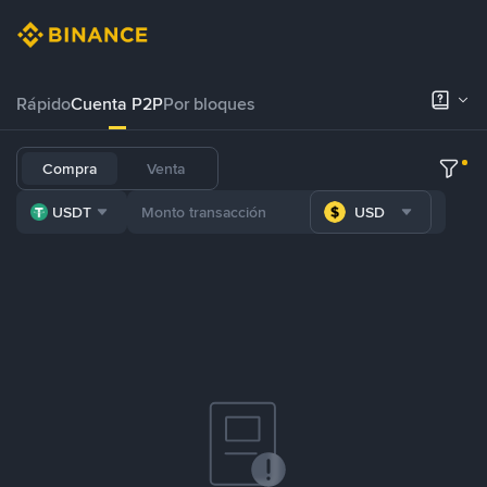
Rápido
Cuenta P2P
Por bloques
Compra
Venta
USDT
USD