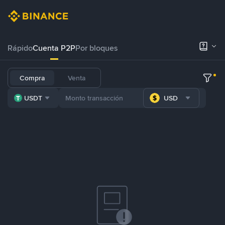
Rápido
Cuenta P2P
Por bloques
Compra
Venta
USDT
USD