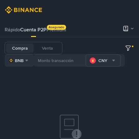
Asegurado
Rápido
Cuenta P2P
Prémium
Compra
Venta
BNB
CNY