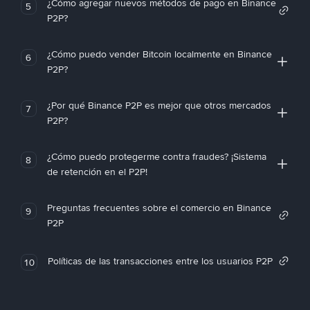
¿Cómo agregar nuevos métodos de pago en Binance
5
P2P?
¿Cómo puedo vender Bitcoin localmente en Binance
6
P2P?
¿Por qué Binance P2P es mejor que otros mercados
7
P2P?
¿Cómo puedo protegerme contra fraudes? ¡Sistema
8
de retención en el P2P!
Preguntas frecuentes sobre el comercio en Binance
9
P2P
Políticas de las transacciones entre los usuarios P2P
10