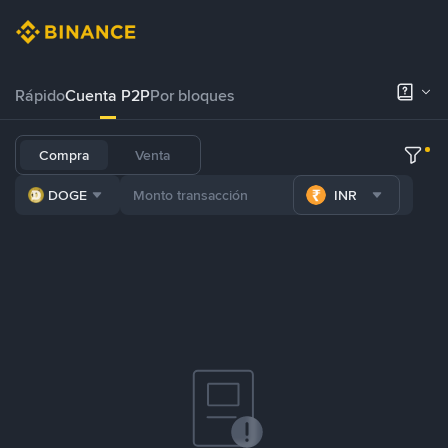
Rápido
Cuenta P2P
Por bloques
Compra
Venta
DOGE
INR