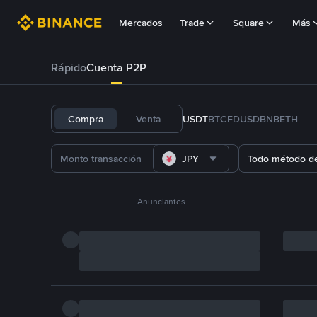
Mercados
Trade
Square
Más
Rápido
Cuenta P2P
Compra
Venta
USDT
BTC
FDUSD
BNB
ETH
JPY
Todo método d
Anunciantes