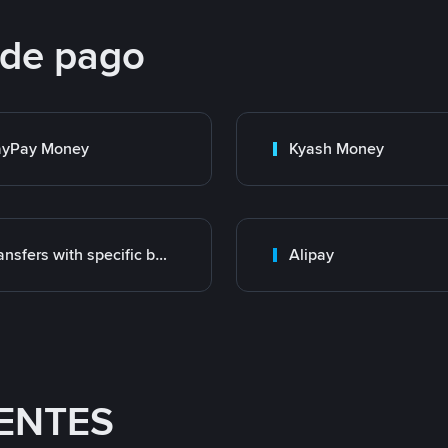
 de pago
ayPay Money
Kyash Money
Transfers with specific bank
Alipay
ENTES