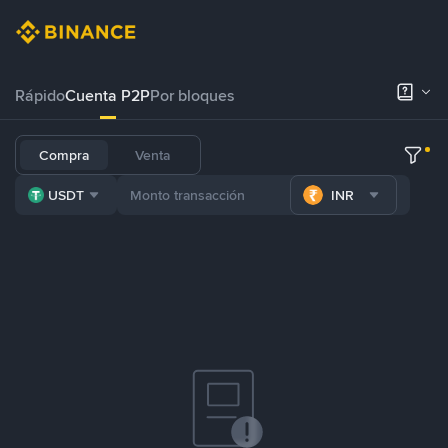
Rápido
Cuenta P2P
Por bloques
Compra
Venta
USDT
INR