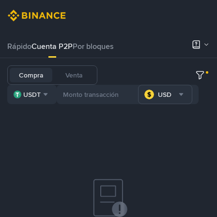
Rápido
Cuenta P2P
Por bloques
Compra
Venta
USDT
USD