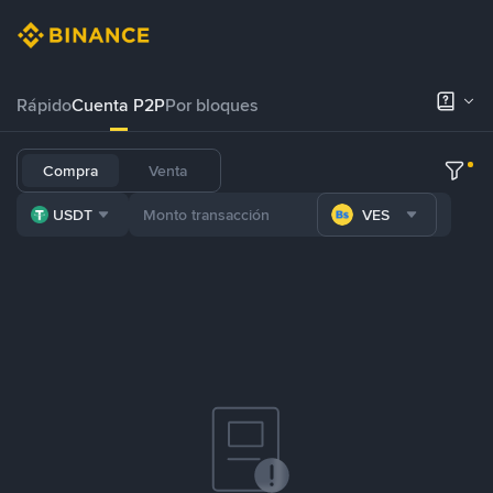
Rápido
Cuenta P2P
Por bloques
Compra
Venta
USDT
VES