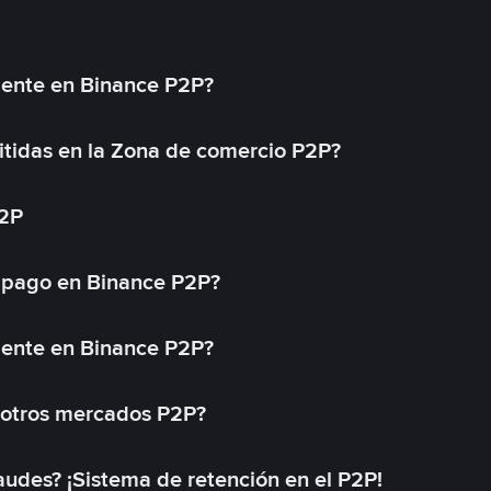
mente en Binance P2P?
tidas en la Zona de comercio P2P?
P2P
 pago en Binance P2P?
mente en Binance P2P?
 otros mercados P2P?
des? ¡Sistema de retención en el P2P!