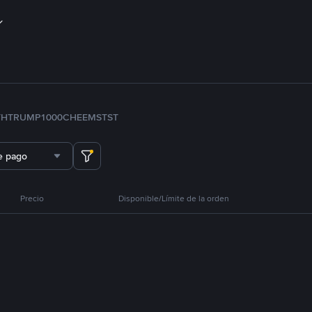
TH
TRUMP
1000CHEEMS
TST
e pago
Precio
Disponible/Límite de la orden