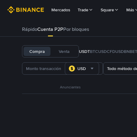
Mercados
Trade
Square
Más
Rápido
Cuenta P2P
Por bloques
Compra
Venta
USDT
BTC
USDC
FDUSD
BNB
E
USD
Todo método d
Anunciantes