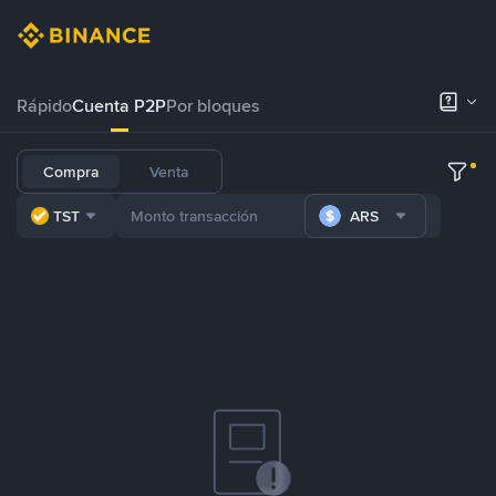
Rápido
Cuenta P2P
Por bloques
Compra
Venta
TST
ARS