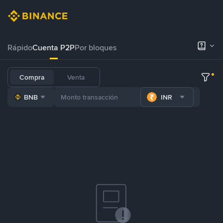
Rápido
Cuenta P2P
Por bloques
Compra
Venta
BNB
INR