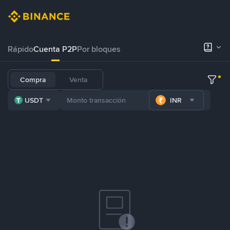
Rápido
Cuenta P2P
Por bloques
Compra
Venta
USDT
INR