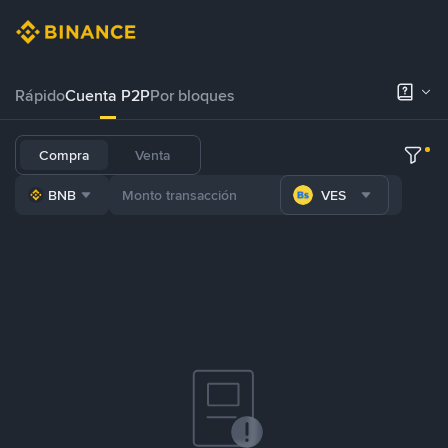
Rápido
Cuenta P2P
Por bloques
Compra
Venta
BNB
VES