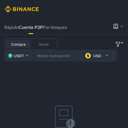
Rápido
Cuenta P2P
Por bloques
Compra
Venta
USDT
USD