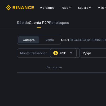
Mercados
Trade
Square
Más
Rápido
Cuenta P2P
Por bloques
Compra
Venta
USDT
BTC
USDC
FDUSD
BNB
E
USD
Pyypl
Anunciantes