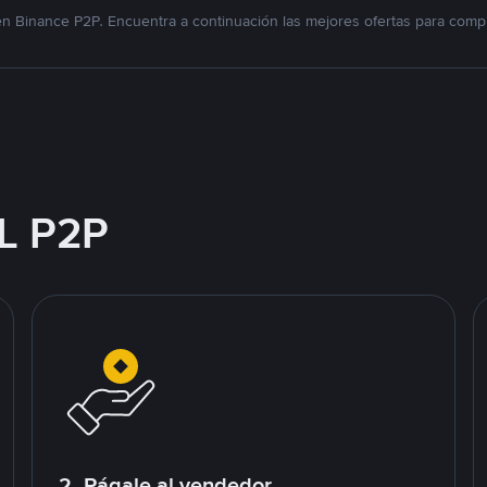
n Binance P2P. Encuentra a continuación las mejores ofertas para compr
L P2P
2. Págale al vendedor