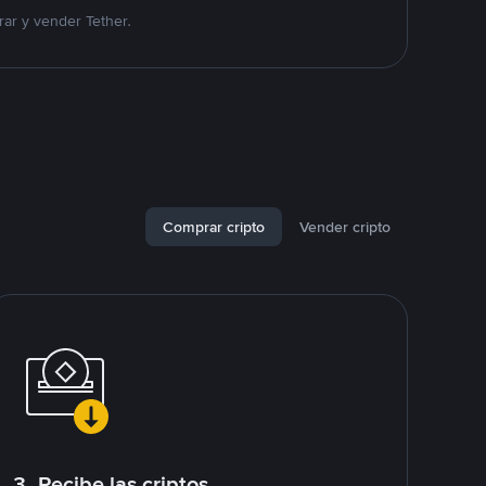
ar y vender Tether.
Comprar cripto
Vender cripto
3. Recibe las criptos