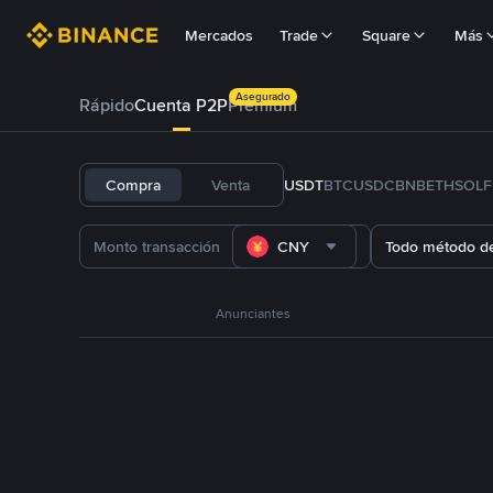
Mercados
Trade
Square
Más
Asegurado
Rápido
Cuenta P2P
Prémium
Compra
Venta
USDT
BTC
USDC
BNB
ETH
SOL
CNY
Todo método d
Anunciantes