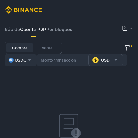
Rápido
Cuenta P2P
Por bloques
Compra
Venta
USDC
USD