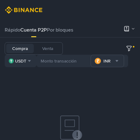
Rápido
Cuenta P2P
Por bloques
Compra
Venta
USDT
INR