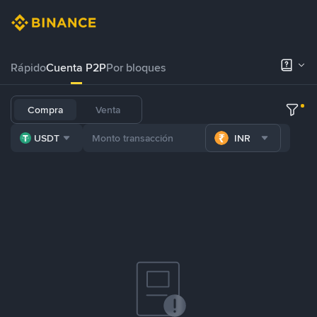
Rápido
Cuenta P2P
Por bloques
Compra
Venta
USDT
INR