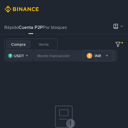
Rápido
Cuenta P2P
Por bloques
Compra
Venta
USDT
INR