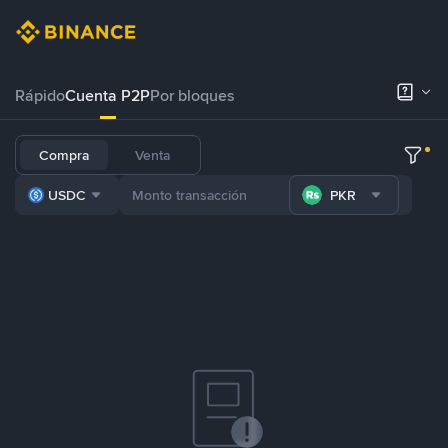
Rápido
Cuenta P2P
Por bloques
Compra
Venta
USDC
PKR