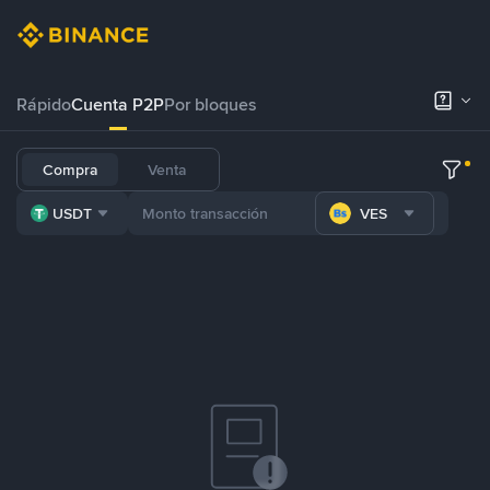
Rápido
Cuenta P2P
Por bloques
Compra
Venta
USDT
VES