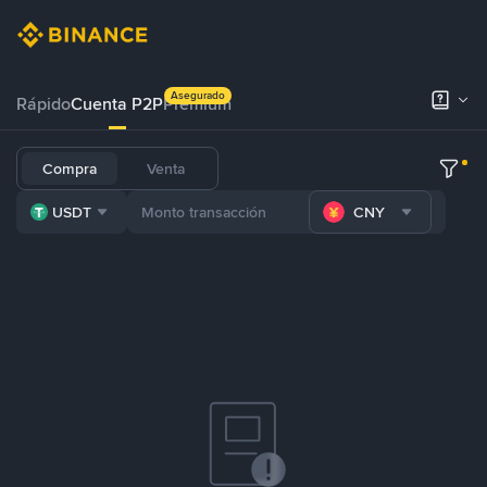
Asegurado
Rápido
Cuenta P2P
Prémium
Compra
Venta
USDT
CNY