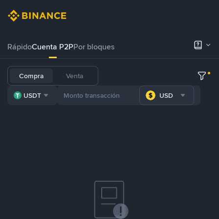
Rápido
Cuenta P2P
Por bloques
Compra
Venta
USDT
USD