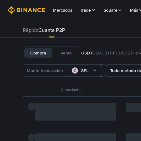
Mercados
Trade
Square
Más
Rápido
Cuenta P2P
Compra
Venta
USDT
USDC
BTC
FDUSD
ETH
B
GEL
Todo método d
Anunciantes