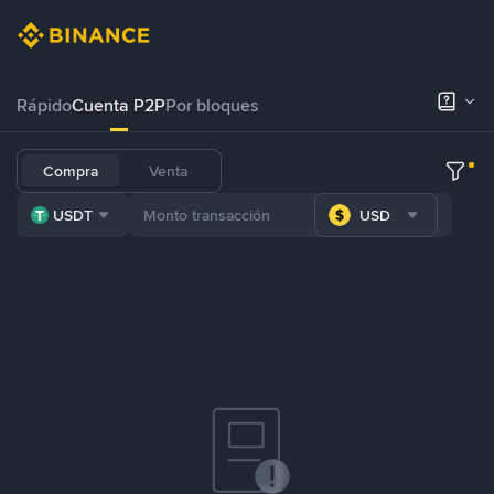
Rápido
Cuenta P2P
Por bloques
Compra
Venta
USDT
USD