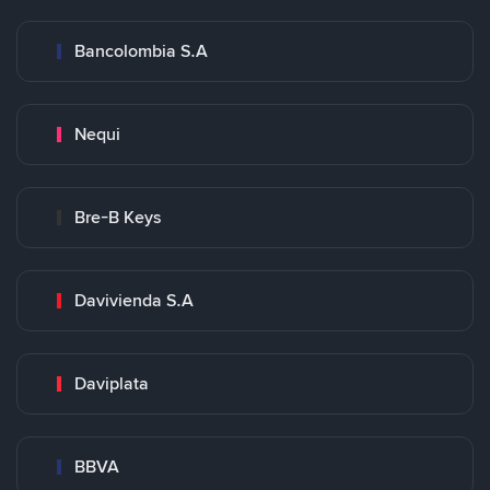
Bancolombia S.A
Nequi
Bre-B Keys
Davivienda S.A
Daviplata
BBVA