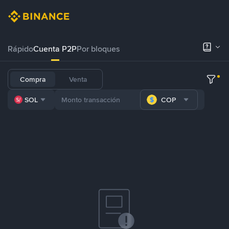
Rápido
Cuenta P2P
Por bloques
Compra
Venta
SOL
COP