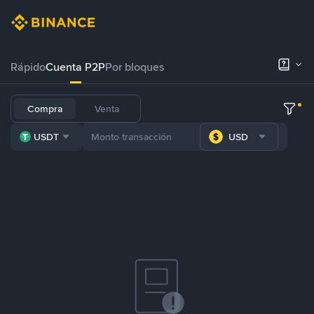
Rápido
Cuenta P2P
Por bloques
Compra
Venta
USDT
USD